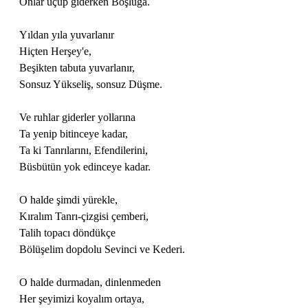
Onlar uçup giderken Boşluğa.
Yıldan yıla yuvarlanır
Hiçten Herşey'e,
Beşikten tabuta yuvarlanır,
Sonsuz Yükseliş, sonsuz Düşme.
Ve ruhlar giderler yollarına
Ta yenip bitinceye kadar,
Ta ki Tanrılarını, Efendilerini,
Büsbütün yok edinceye kadar.
O halde şimdi yürekle,
Kıralım Tanrı-çizgisi çemberi,
Talih topacı döndükçe
Bölüşelim dopdolu Sevinci ve Kederi.
O halde durmadan, dinlenmeden
Her şeyimizi koyalım ortaya,