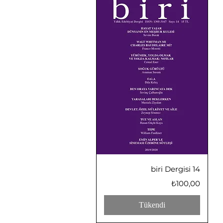
Hızlı Bakış
biri Dergisi 14
Fiyat
₺100,00
Tükendi