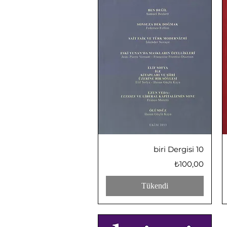
Hızlı Bakış
biri Dergisi 10
Fiyat
₺100,00
Tükendi