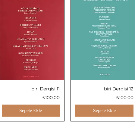
Hızlı Bakış
Hızlı Bakış
biri Dergisi 11
biri Dergisi 12
Fiyat
Fiyat
₺100,00
₺100,00
Sepete Ekle
Sepete Ekle