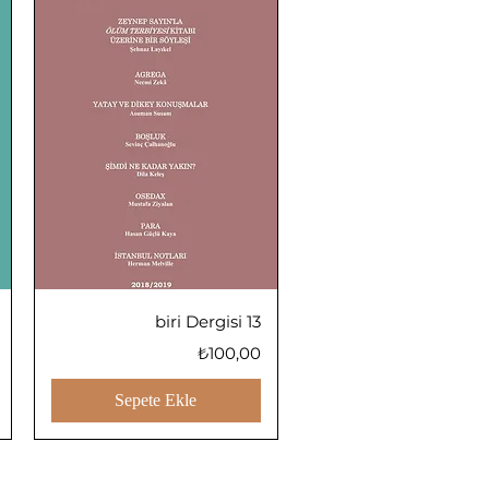
Hızlı Bakış
biri Dergisi 13
Fiyat
₺100,00
Sepete Ekle