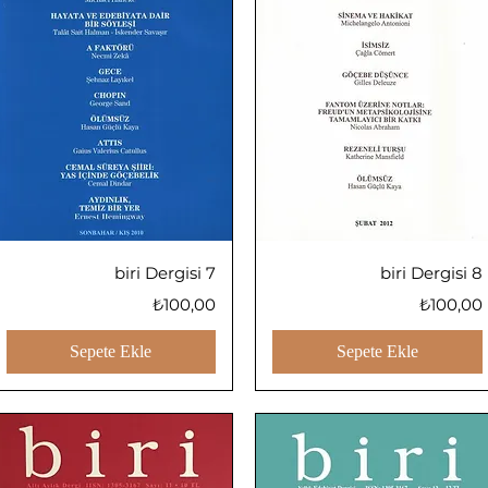
Hızlı Bakış
Hızlı Bakış
biri Dergisi 7
biri Dergisi 8
Fiyat
Fiyat
₺100,00
₺100,00
Sepete Ekle
Sepete Ekle