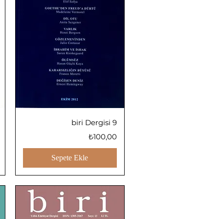
Hızlı Bakış
biri Dergisi 9
Fiyat
₺100,00
Sepete Ekle